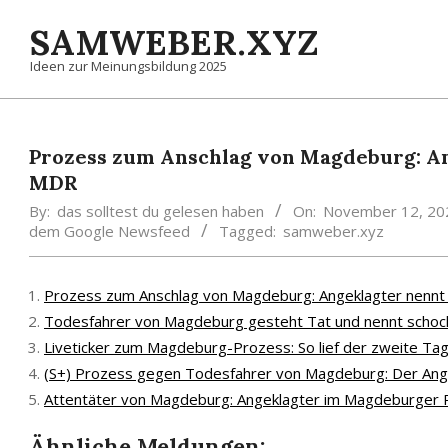
Skip
SAMWEBER.XYZ
to
content
Ideen zur Meinungsbildung 2025
Prozess zum Anschlag von Magdeburg: Ang
MDR
By:
das solltest du gelesen haben
On:
November 12, 20
dem Google Newsfeed
Tagged:
samweber.xyz
Prozess zum Anschlag von Magdeburg: Angeklagter nennt w
Todesfahrer von Magdeburg gesteht Tat und nennt schock
Liveticker zum Magdeburg-Prozess: So lief der zweite Ta
(S+) Prozess gegen Todesfahrer von Magdeburg: Der Ange
Attentäter von Magdeburg: Angeklagter im Magdeburger P
Ähnliche Meldungen: