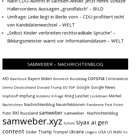
Nach CDU-Auftritt in Sachsen-Anhalt: Jetzt nennt Schulze
Hallervordens Aussagen „grundfalsch“ – BILD
Umfrage: Linke liegt in Berlin vorn – CDU profitiert nicht
von Kandidatenwechsel – WELT
„Selbst Kinder verbreiten rechtsradikale Sprüche“ –
Bildungsminister warnt vor Informationsblasen – WELT
SAMWEBER – NACHRICHTENBLOG
corona
Biden
Coronavirus
AfD
Bayern
Baerbock
Biontech
Bundestag
Google
Google News
Demo
Deutschland
Donald Trump
EU
FDP
Impfung
Krieg
Laschet
Merkel
Impfstoff
Inzidenz
Lockdown
K-Frage
Nachrichtenblog
Neuinfektionen
Nachrichten
Pandemie
Pest
Polen
samweber
RKI
Russland
samweber - Nachrichtenblog
Putin
samweber.xyz
siyax ai gen
Scholz
content
Trump
Söder
Ukraine
USA
Trumpel
US Wahl
Yo
Ungarn