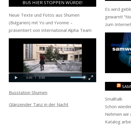
BUS HIER STOPPEN WÜRDE!
Es wird gebl
Neue Texte und Fotos aus Shumen
gewarnt! “
No
(Bulgarien) mit Yo und Yvonne –
zum Internet
präsentiert von International Alpha Team
SAM
Busstation Shumen
Smalltalk
Glänzender Tanz in der Nacht
Schon wieder
Nehmen wir m
Katalog arbe