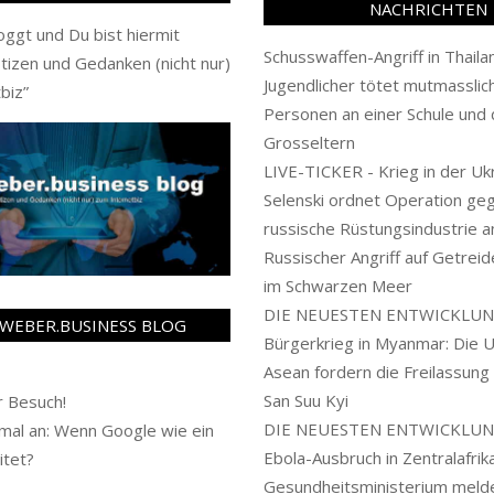
NACHRICHTEN
oggt und Du bist hiermit
Schusswaffen-Angriff in Thaila
tizen und Gedanken (nicht nur)
Jugendlicher tötet mutmasslich
biz
”
Personen an einer Schule und 
Grosseltern
LIVE-TICKER - Krieg in der Ukr
Selenski ordnet Operation ge
russische Rüstungsindustrie a
Russischer Angriff auf Getreid
im Schwarzen Meer
DIE NEUESTEN ENTWICKLUN
WEBER.BUSINESS BLOG
Bürgerkrieg in Myanmar: Die 
Asean fordern die Freilassung
San Suu Kyi
 Besuch!
DIE NEUESTEN ENTWICKLUN
al an: Wenn Google wie ein
Ebola-Ausbruch in Zentralafrika
itet?
Gesundheitsministerium meld