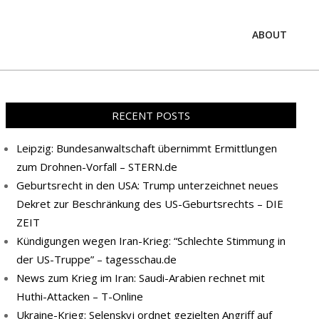
ABOUT
Prim
Navi
Men
RECENT POSTS
Leipzig: Bundesanwaltschaft übernimmt Ermittlungen
zum Drohnen-Vorfall – STERN.de
Geburtsrecht in den USA: Trump unterzeichnet neues
Dekret zur Beschränkung des US-Geburtsrechts – DIE
ZEIT
Kündigungen wegen Iran-Krieg: “Schlechte Stimmung in
der US-Truppe” – tagesschau.de
News zum Krieg im Iran: Saudi-Arabien rechnet mit
Huthi-Attacken – T-Online
Ukraine-Krieg: Selenskyj ordnet gezielten Angriff auf