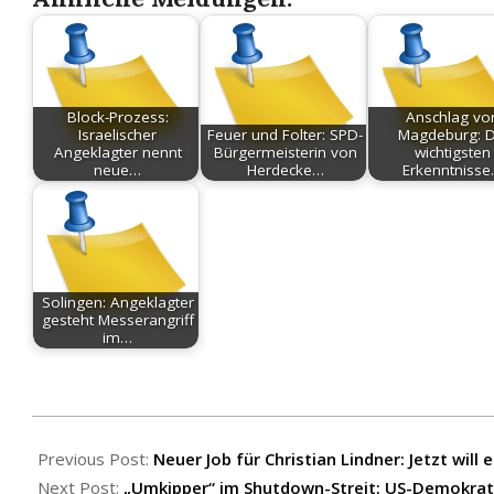
Block-Prozess:
Anschlag vo
Israelischer
Feuer und Folter: SPD-
Magdeburg: D
Angeklagter nennt
Bürgermeisterin von
wichtigsten
neue…
Herdecke…
Erkenntniss
Solingen: Angeklagter
gesteht Messerangriff
im…
2025-
11-
Previous Post:
Neuer Job für Christian Lindner: Jetzt wi
12
Next Post:
„Umkipper“ im Shutdown-Streit: US-Demokrate