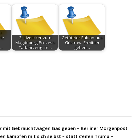
n
ie
3. Liveticker zum
Getöteter Fabian aus
Magdeburg-Prozess:
Güstrow: Ermittler
e…
Tatfahrzeug im…
geben…
ll er mit Gebrauchtwagen Gas geben – Berliner Morgenpost
n kämpfen mit sich selbst – statt gegen Trump –