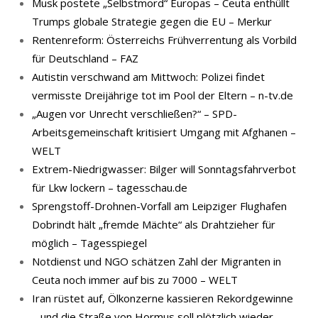
Musk postete „Selbstmord“ Europas – Ceuta enthüllt
Trumps globale Strategie gegen die EU – Merkur
Rentenreform: Österreichs Frühverrentung als Vorbild
für Deutschland – FAZ
Autistin verschwand am Mittwoch: Polizei findet
vermisste Dreijährige tot im Pool der Eltern – n-tv.de
„Augen vor Unrecht verschließen?“ – SPD-
Arbeitsgemeinschaft kritisiert Umgang mit Afghanen –
WELT
Extrem-Niedrigwasser: Bilger will Sonntagsfahrverbot
für Lkw lockern – tagesschau.de
Sprengstoff-Drohnen-Vorfall am Leipziger Flughafen
Dobrindt hält „fremde Mächte“ als Drahtzieher für
möglich – Tagesspiegel
Notdienst und NGO schätzen Zahl der Migranten in
Ceuta noch immer auf bis zu 7000 – WELT
Iran rüstet auf, Ölkonzerne kassieren Rekordgewinne
– und die Straße von Hormus soll plötzlich wieder