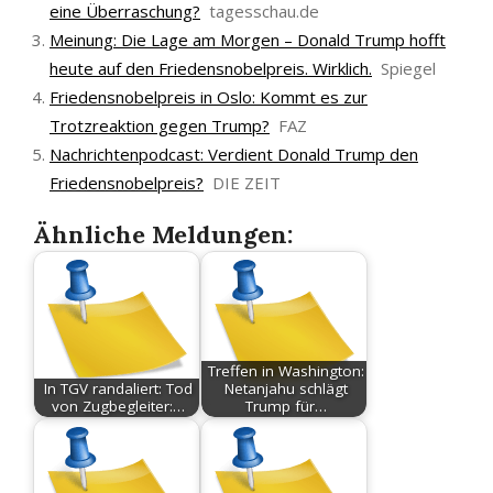
eine Überraschung?
tagesschau.de
Meinung: Die Lage am Morgen – Donald Trump hofft
heute auf den Friedensnobelpreis. Wirklich.
Spiegel
Friedensnobelpreis in Oslo: Kommt es zur
Trotzreaktion gegen Trump?
FAZ
Nachrichtenpodcast: Verdient Donald Trump den
Friedensnobelpreis?
DIE ZEIT
Ähnliche Meldungen:
Treffen in Washington:
In TGV randaliert: Tod
Netanjahu schlägt
von Zugbegleiter:…
Trump für…