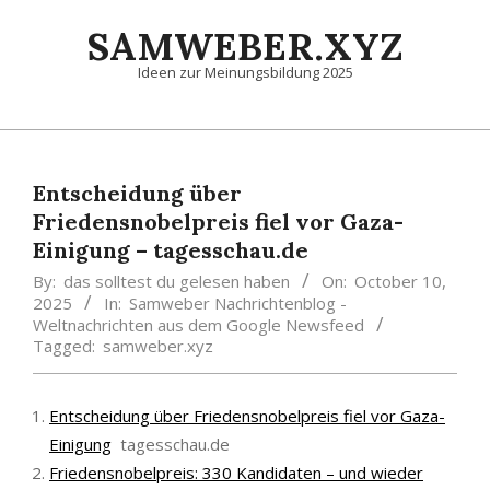
Skip
SAMWEBER.XYZ
to
content
Ideen zur Meinungsbildung 2025
Primary
Navigation
Menu
Entscheidung über
Friedensnobelpreis fiel vor Gaza-
Einigung – tagesschau.de
By:
das solltest du gelesen haben
On:
October 10,
2025
In:
Samweber Nachrichtenblog -
Weltnachrichten aus dem Google Newsfeed
Tagged:
samweber.xyz
Entscheidung über Friedensnobelpreis fiel vor Gaza-
Einigung
tagesschau.de
Friedensnobelpreis: 330 Kandidaten – und wieder