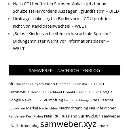
Nach CDU-Auftritt in Sachsen-Anhalt: Jetzt nennt
Schulze Hallervordens Aussagen „grundfalsch“ – BILD
Umfrage: Linke liegt in Berlin vorn – CDU profitiert
nicht von Kandidatenwechsel – WELT
„Selbst Kinder verbreiten rechtsradikale Sprüche“ –
Bildungsminister warnt vor Informationsblasen –
WELT
SAMWEBER – NACHRICHTENBLOG
corona
Biden
AfD
Bayern
Baerbock
Biontech
Bundestag
Coronavirus
Google
Demo
Deutschland
Donald Trump
EU
FDP
Impfung
Google News
Krieg
Laschet
Impfstoff
Inzidenz
K-Frage
Nachrichtenblog
Neuinfektionen
Merkel
Lockdown
Nachrichten
samweber
RKI
Russland
samweber
Putin
Pandemie
Pest
Polen
samweber.xyz
- Nachrichtenblog
Scholz