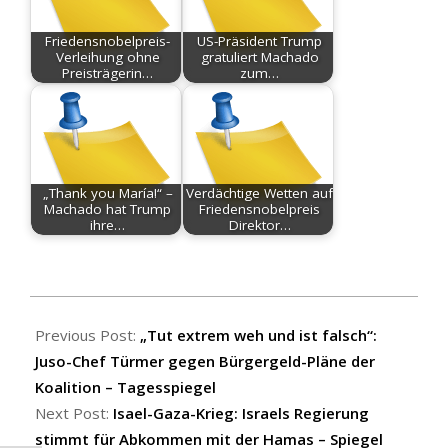
Friedensnobelpreis-
US-Präsident Trump
Verleihung ohne
gratuliert Machado
Preisträgerin…
zum…
„Thank you María!“ –
Verdächtige Wetten auf
Machado hat Trump
Friedensnobelpreis
ihre…
Direktor…
2025-
10-
Previous Post:
„Tut extrem weh und ist falsch“:
10
Juso-Chef Türmer gegen Bürgergeld-Pläne der
Koalition – Tagesspiegel
Next Post:
Isael-Gaza-Krieg: Israels Regierung
stimmt für Abkommen mit der Hamas – Spiegel