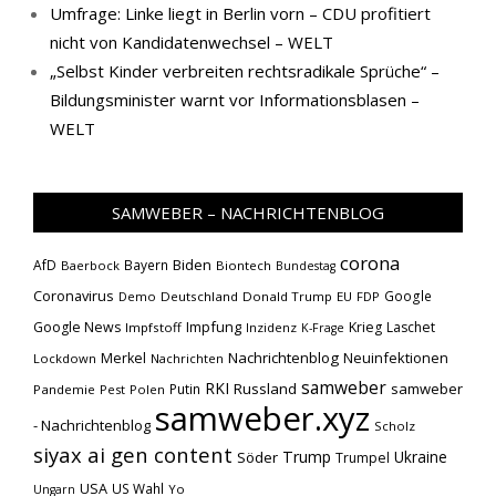
Umfrage: Linke liegt in Berlin vorn – CDU profitiert
nicht von Kandidatenwechsel – WELT
„Selbst Kinder verbreiten rechtsradikale Sprüche“ –
Bildungsminister warnt vor Informationsblasen –
WELT
SAMWEBER – NACHRICHTENBLOG
corona
Biden
AfD
Bayern
Baerbock
Biontech
Bundestag
Coronavirus
Google
Demo
Deutschland
Donald Trump
EU
FDP
Impfung
Google News
Krieg
Laschet
Impfstoff
Inzidenz
K-Frage
Nachrichtenblog
Neuinfektionen
Merkel
Lockdown
Nachrichten
samweber
RKI
Russland
samweber
Putin
Pandemie
Pest
Polen
samweber.xyz
- Nachrichtenblog
Scholz
siyax ai gen content
Trump
Söder
Ukraine
Trumpel
USA
US Wahl
Yo
Ungarn