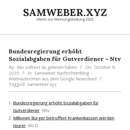
Skip
SAMWEBER.XYZ
to
content
Ideen zur Meinungsbildung 2025
Primary
Navigation
Menu
Bundesregierung erhöht
Sozialabgaben für Gutverdiener – Ntv
By:
das solltest du gelesen haben
On:
October 9,
2025
In:
Samweber Nachrichtenblog -
Weltnachrichten aus dem Google Newsfeed
Tagged:
samweber.xyz
Bundesregierung erhöht Sozialabgaben für
Gutverdiener
Ntv
Millionen Bürger betroffen! Krankenkassen werden
teurer
BILD