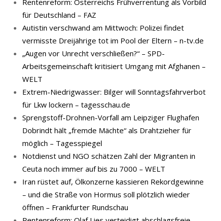
Rentenreform: Österreichs Frühverrentung als Vorbild
für Deutschland – FAZ
Autistin verschwand am Mittwoch: Polizei findet
vermisste Dreijährige tot im Pool der Eltern – n-tv.de
„Augen vor Unrecht verschließen?“ – SPD-
Arbeitsgemeinschaft kritisiert Umgang mit Afghanen –
WELT
Extrem-Niedrigwasser: Bilger will Sonntagsfahrverbot
für Lkw lockern – tagesschau.de
Sprengstoff-Drohnen-Vorfall am Leipziger Flughafen
Dobrindt hält „fremde Mächte“ als Drahtzieher für
möglich – Tagesspiegel
Notdienst und NGO schätzen Zahl der Migranten in
Ceuta noch immer auf bis zu 7000 – WELT
Iran rüstet auf, Ölkonzerne kassieren Rekordgewinne
– und die Straße von Hormus soll plötzlich wieder
öffnen – Frankfurter Rundschau
Rentenreform: Olaf Lies verteidigt abschlagsfreie