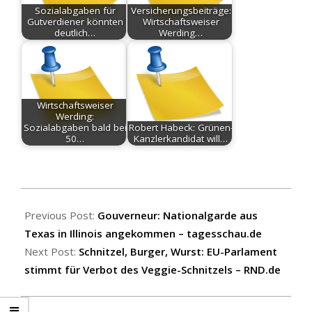
Sozialabgaben für
Versicherungsbeiträge:
Gutverdiener könnten
Wirtschaftsweiser
deutlich…
Werding…
Wirtschaftsweiser
Werding:
Sozialabgaben bald bei
Robert Habeck: Grünen-
50…
Kanzlerkandidat will…
2025-
10-
Previous Post:
Gouverneur: Nationalgarde aus
09
Texas in Illinois angekommen – tagesschau.de
Next Post:
Schnitzel, Burger, Wurst: EU-Parlament
stimmt für Verbot des Veggie-Schnitzels – RND.de