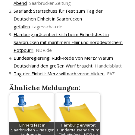
Abend
Saarbrücker Zeitung
Saarland: Startschuss für Fest zum Tag der
Deutschen Einheit in Saarbrücken
gefallen
tagesschau.de
Hamburg präsentiert sich beim Einheitsfest in
Saarbrücken mit maritimem Flair und norddeutschem
Potpourri
NDR.de
Bundesregierung: Ruck-Rede von Merz? Warum
Deutschland den großen Wurf braucht
Handelsblatt
Tag der Einheit: Merz will nach vorne blicken
FAZ
Ähnliche Meldungen:
Einheitsfest in
Hamburg erwartet
Saarbrücken – riesiger
Hunderttausende zum
Andrang in…
Einheitsfest - NDR.de