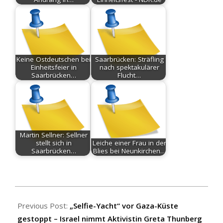
Keine Ostdeutschen bei
Saarbrücken: Sträfling
Einheitsfeier in
nach spektakulärer
Saarbrücken…
Flucht…
Martin Sellner: Sellner
stellt sich in
Leiche einer Frau in der
Saarbrücken…
Blies bei Neunkirchen…
2025-
10-
Previous Post:
„Selfie-Yacht“ vor Gaza-Küste
03
gestoppt – Israel nimmt Aktivistin Greta Thunberg