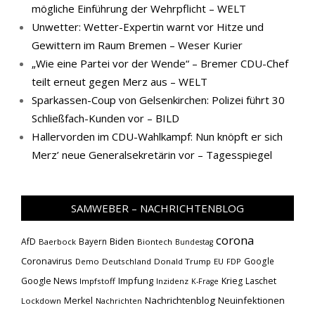
mögliche Einführung der Wehrpflicht – WELT
Unwetter: Wetter-Expertin warnt vor Hitze und
Gewittern im Raum Bremen – Weser Kurier
„Wie eine Partei vor der Wende“ – Bremer CDU-Chef
teilt erneut gegen Merz aus – WELT
Sparkassen-Coup von Gelsenkirchen: Polizei führt 30
Schließfach-Kunden vor – BILD
Hallervorden im CDU-Wahlkampf: Nun knöpft er sich
Merz’ neue Generalsekretärin vor – Tagesspiegel
SAMWEBER – NACHRICHTENBLOG
corona
Biden
AfD
Bayern
Baerbock
Biontech
Bundestag
Coronavirus
Google
Demo
Deutschland
Donald Trump
EU
FDP
Impfung
Google News
Krieg
Laschet
Impfstoff
Inzidenz
K-Frage
Nachrichtenblog
Neuinfektionen
Merkel
Lockdown
Nachrichten