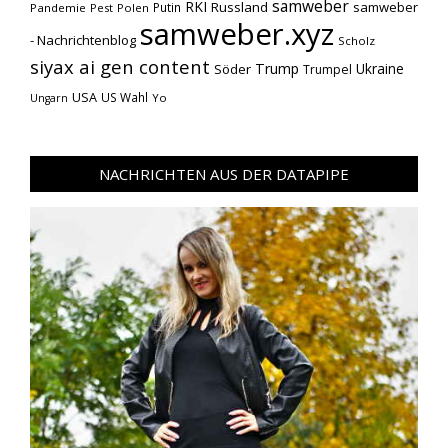
samweber
RKI
Russland
samweber
Putin
Pandemie
Pest
Polen
samweber.xyz
- Nachrichtenblog
Scholz
siyax ai gen content
Trump
Söder
Ukraine
Trumpel
USA
US Wahl
Yo
Ungarn
NACHRICHTEN AUS DER DATAPIPE