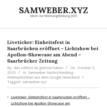
Skip
SAMWEBER.XYZ
to
content
Ideen zur Meinungsbildung 2025
Primary
Navigation
Menu
Liveticker: Einheitsfest in
Saarbrücken eröffnet – Lichtshow bei
Apollon-Showcase am Abend –
Saarbrücker Zeitung
By:
das solltest du gelesen haben
On:
October 3,
2025
In:
Samweber Nachrichtenblog -
Weltnachrichten aus dem Google Newsfeed
Tagged:
samweber.xyz
Liveticker: Einheitsfest in Saarbrücken eröffnet –
Lichtshow bei Apollon-Showcase am