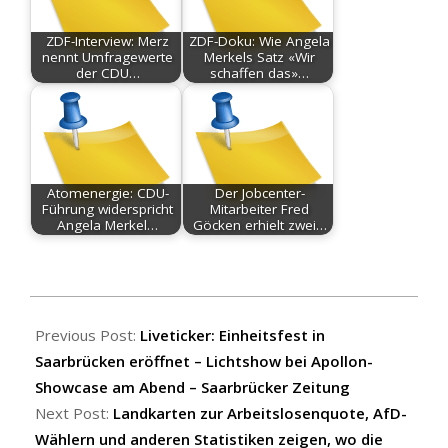
ZDF-Interview: Merz
ZDF-Doku: Wie Angela
nennt Umfragewerte
Merkels Satz «Wir
der CDU…
schaffen das»…
Atomenergie: CDU-
Der Jobcenter-
Führung widerspricht
Mitarbeiter Fred
Angela Merkel…
Göcken erhielt zwei…
2025-
10-
Previous Post:
Liveticker: Einheitsfest in
03
Saarbrücken eröffnet – Lichtshow bei Apollon-
Showcase am Abend – Saarbrücker Zeitung
Next Post:
Landkarten zur Arbeitslosenquote, AfD-
Wählern und anderen Statistiken zeigen, wo die