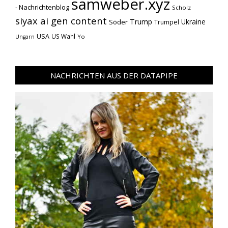
samweber.xyz
- Nachrichtenblog
Scholz
siyax ai gen content
Trump
Söder
Ukraine
Trumpel
USA
US Wahl
Yo
Ungarn
NACHRICHTEN AUS DER DATAPIPE