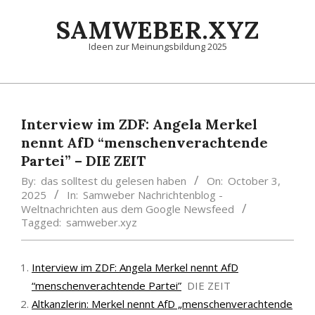
Skip
SAMWEBER.XYZ
to
content
Ideen zur Meinungsbildung 2025
Primary
Navigation
Menu
Interview im ZDF: Angela Merkel
nennt AfD “menschenverachtende
Partei” – DIE ZEIT
By:
das solltest du gelesen haben
On:
October 3,
2025
In:
Samweber Nachrichtenblog -
Weltnachrichten aus dem Google Newsfeed
Tagged:
samweber.xyz
Interview im ZDF: Angela Merkel nennt AfD
“menschenverachtende Partei”
DIE ZEIT
Altkanzlerin: Merkel nennt AfD „menschenverachtende