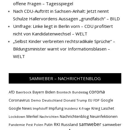
offene Fragen – Tagesspiegel
Nach CDU-Auftritt in Sachsen-Anhalt: Jetzt nennt
Schulze Hallervordens Aussagen „grundfalsch“ – BILD
Umfrage: Linke liegt in Berlin vorn – CDU profitiert
nicht von Kandidatenwechsel – WELT
„Selbst Kinder verbreiten rechtsradikale Sprüche“ –
Bildungsminister warnt vor Informationsblasen –
WELT
SAMWEBER – NACHRICHTENBLOG
corona
Biden
AfD
Bayern
Baerbock
Biontech
Bundestag
Coronavirus
Google
Demo
Deutschland
Donald Trump
EU
FDP
Impfung
Google News
Krieg
Laschet
Impfstoff
Inzidenz
K-Frage
Nachrichtenblog
Neuinfektionen
Merkel
Lockdown
Nachrichten
samweber
RKI
Russland
samweber
Putin
Pandemie
Pest
Polen