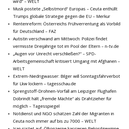
wird“ – WELT
Musk postete „Selbstmord“ Europas – Ceuta enthüllt
Trumps globale Strategie gegen die EU – Merkur
Rentenreform: Österreichs Frühverrentung als Vorbild
für Deutschland – FAZ
Autistin verschwand am Mittwoch: Polizei findet
vermisste Dreijährige tot im Pool der Eltern – n-tv.de
„Augen vor Unrecht verschließen?“ – SPD-
Arbeitsgemeinschaft kritisiert Umgang mit Afghanen –
WELT
Extrem-Niedrigwasser: Bilger will Sonntagsfahrverbot
für Lkw lockern – tagesschau.de
Sprengstoff-Drohnen-Vorfall am Leipziger Flughafen
Dobrindt hält „fremde Mächte“ als Drahtzieher für
möglich – Tagesspiegel
Notdienst und NGO schätzen Zahl der Migranten in
Ceuta noch immer auf bis zu 7000 – WELT
Iran rüstet auf, Ölkonzerne kassieren Rekordgewinne