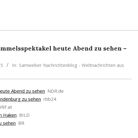
Himmelsspektakel heute Abend zu sehen –
25
In:
Samweber Nachrichtenblog - Weltnachrichten aus
heute Abend zu sehen
NDR.de
randenburg zu sehen
rbb24
ORF.at
en Haken
BILD
zu sehen
BR