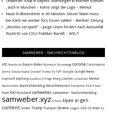
Unwetter-Knall in Bayern: Warnungen in etlichen Kreisen
, auch in München – Karte zeigt die Lage – Merkur
Neun Erdbeerdöner in 40 Minuten: Dieser Mann muss
bei Karls nie wieder fürs Essen zahlen – Berliner Zeitung
„Restlos verspielt“ – Junge Union fordert nach Autounfall
Rücktritt von CDU-Politiker Bareiß – WELT
SAMWEBER – NACHRICHTENBLOG
corona
Biden
Coronavirus
AfD
Bayern
Baerbock
Biontech
Bundestag
Google
Google News
Demo
Deutschland
Donald Trump
EU
FDP
Impfung
Krieg
Laschet
Merkel
Impfstoff
Inzidenz
Lockdown
K-Frage
Nachrichtenblog
Neuinfektionen
Nachrichten
Pandemie
Pest
Polen
samweber
RKI
Russland
samweber - Nachrichtenblog
Putin
samweber.xyz
siyax ai gen
Scholz
content
Trump
Söder
Ukraine
USA
Trumpel
US Wahl
Yo
Ungarn