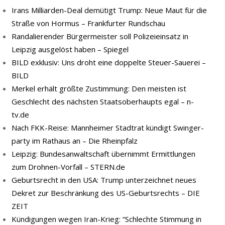
Irans Milliarden-Deal demütigt Trump: Neue Maut für die
Straße von Hormus – Frankfurter Rundschau
Randalierender Bürgermeister soll Polizeieinsatz in
Leipzig ausgelöst haben – Spiegel
BILD exklusiv: Uns droht eine doppelte Steuer-Sauerei –
BILD
Merkel erhält größte Zustimmung: Den meisten ist
Geschlecht des nächsten Staatsoberhaupts egal – n-
tv.de
Nach FKK-​Reise: Mann­hei­mer Stadt­rat kün­digt Swin­ger­
par­ty im Rat­haus an – Die Rheinpfalz
Leipzig: Bundesanwaltschaft übernimmt Ermittlungen
zum Drohnen-Vorfall – STERN.de
Geburtsrecht in den USA: Trump unterzeichnet neues
Dekret zur Beschränkung des US-Geburtsrechts – DIE
ZEIT
Kündigungen wegen Iran-Krieg: “Schlechte Stimmung in