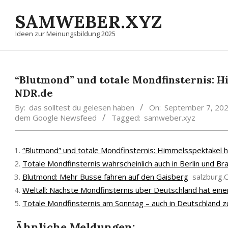
Skip
SAMWEBER.XYZ
to
content
Ideen zur Meinungsbildung 2025
“Blutmond” und totale Mondfinsternis: 
NDR.de
By:
das solltest du gelesen haben
On:
September 7, 20
dem Google Newsfeed
Tagged:
samweber.xyz
“Blutmond” und totale Mondfinsternis: Himmelsspektakel 
Totale Mondfinsternis wahrscheinlich auch in Berlin und B
Blutmond: Mehr Busse fahren auf den Gaisberg
salzburg.
Weltall: Nächste Mondfinsternis über Deutschland hat ein
Totale Mondfinsternis am Sonntag – auch in Deutschland 
Ähnliche Meldungen: