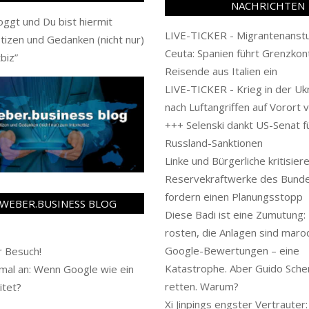
NACHRICHTEN
oggt und Du bist hiermit
LIVE-TICKER - Migrantenanstu
tizen und Gedanken (nicht nur)
Ceuta: Spanien führt Grenzkont
biz
”
Reisende aus Italien ein
LIVE-TICKER - Krieg in der Uk
nach Luftangriffen auf Vorort 
+++ Selenski dankt US-Senat f
Russland-Sanktionen
Linke und Bürgerliche kritisier
Reservekraftwerke des Bunde
fordern einen Planungsstopp
WEBER.BUSINESS BLOG
Diese Badi ist eine Zumutung:
rosten, die Anlagen sind maro
Google-Bewertungen – eine
 Besuch!
Katastrophe. Aber Guido Schere
al an: Wenn Google wie ein
retten. Warum?
itet?
Xi Jinpings engster Vertrauter: