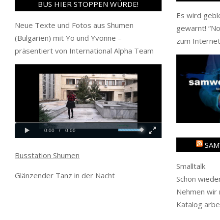
BUS HIER STOPPEN WÜRDE!
Es wird gebl
Neue Texte und Fotos aus Shumen
gewarnt! “
No
(Bulgarien) mit Yo und Yvonne –
zum Internet
präsentiert von International Alpha Team
SAM
Busstation Shumen
Smalltalk
Glänzender Tanz in der Nacht
Schon wieder
Nehmen wir m
Katalog arbe