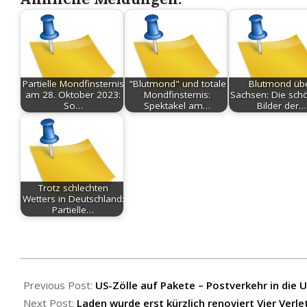
Partielle Mondfinsternis
"Blutmond" und totale
Blutmond üb
am 28. Oktober 2023:
Mondfinsternis:
Sachsen: Die sch
So…
Spektakel am…
Bilder der…
Trotz schlechten
Wetters in Deutschland:
Partielle…
2025-
09-
Previous Post:
US-Zölle auf Pakete – Postverkehr in die 
07
Next Post:
Laden wurde erst kürzlich renoviert Vier Verl