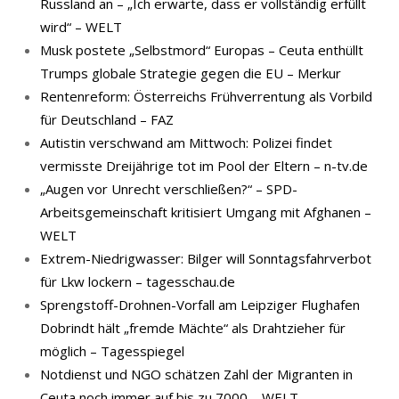
Russland an – „Ich erwarte, dass er vollständig erfüllt
wird“ – WELT
Musk postete „Selbstmord“ Europas – Ceuta enthüllt
Trumps globale Strategie gegen die EU – Merkur
Rentenreform: Österreichs Frühverrentung als Vorbild
für Deutschland – FAZ
Autistin verschwand am Mittwoch: Polizei findet
vermisste Dreijährige tot im Pool der Eltern – n-tv.de
„Augen vor Unrecht verschließen?“ – SPD-
Arbeitsgemeinschaft kritisiert Umgang mit Afghanen –
WELT
Extrem-Niedrigwasser: Bilger will Sonntagsfahrverbot
für Lkw lockern – tagesschau.de
Sprengstoff-Drohnen-Vorfall am Leipziger Flughafen
Dobrindt hält „fremde Mächte“ als Drahtzieher für
möglich – Tagesspiegel
Notdienst und NGO schätzen Zahl der Migranten in
Ceuta noch immer auf bis zu 7000 – WELT