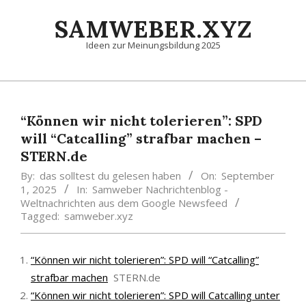
Skip
SAMWEBER.XYZ
to
content
Ideen zur Meinungsbildung 2025
Primary
Navigation
Menu
“Können wir nicht tolerieren”: SPD
will “Catcalling” strafbar machen –
STERN.de
By:
das solltest du gelesen haben
On:
September
1, 2025
In:
Samweber Nachrichtenblog -
Weltnachrichten aus dem Google Newsfeed
Tagged:
samweber.xyz
“Können wir nicht tolerieren”: SPD will “Catcalling”
strafbar machen
STERN.de
“Können wir nicht tolerieren”: SPD will Catcalling unter