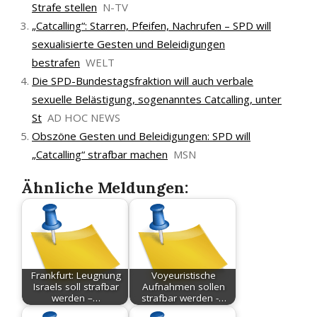
Strafe stellen
N-TV
„Catcalling“: Starren, Pfeifen, Nachrufen – SPD will
sexualisierte Gesten und Beleidigungen
bestrafen
WELT
Die SPD-Bundestagsfraktion will auch verbale
sexuelle Belästigung, sogenanntes Catcalling, unter
St
AD HOC NEWS
Obszöne Gesten und Beleidigungen: SPD will
„Catcalling“ strafbar machen
MSN
Ähnliche Meldungen:
Frankfurt: Leugnung
Voyeuristische
Israels soll strafbar
Aufnahmen sollen
werden –…
strafbar werden -…