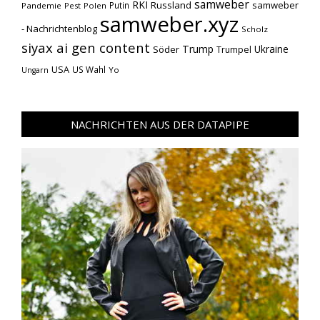
samweber
RKI
Russland
samweber
Putin
Pandemie
Pest
Polen
samweber.xyz
- Nachrichtenblog
Scholz
siyax ai gen content
Trump
Söder
Ukraine
Trumpel
USA
US Wahl
Yo
Ungarn
NACHRICHTEN AUS DER DATAPIPE