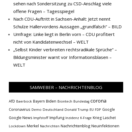
sehen nach Sondersitzung zu CSD-Anschlag viele
offene Fragen – Tagesspiegel
Nach CDU-Auftritt in Sachsen-Anhalt: Jetzt nennt
Schulze Hallervordens Aussagen „grundfalsch“ – BILD
Umfrage: Linke liegt in Berlin vorn – CDU profitiert
nicht von Kandidatenwechsel – WELT
„Selbst Kinder verbreiten rechtsradikale Sprüche“ –
Bildungsminister warnt vor Informationsblasen –
WELT
SAMWEBER – NACHRICHTENBLOG
corona
Biden
AfD
Bayern
Baerbock
Biontech
Bundestag
Coronavirus
Google
Demo
Deutschland
Donald Trump
EU
FDP
Impfung
Google News
Krieg
Laschet
Impfstoff
Inzidenz
K-Frage
Nachrichtenblog
Neuinfektionen
Merkel
Lockdown
Nachrichten