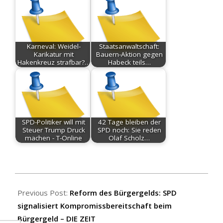
Karneval: Weidel-
Staatsanwaltschaft:
Karikatur mit
Bauern-Aktion gegen
Hakenkreuz strafbar?…
Habeck teils…
SPD-Politiker will mit
42 Tage bleiben der
Steuer Trump Druck
SPD noch: Sie reden
machen - T-Online
Olaf Scholz…
2025-
09-
Previous Post:
Reform des Bürgergelds: SPD
01
signalisiert Kompromissbereitschaft beim
Bürgergeld – DIE ZEIT