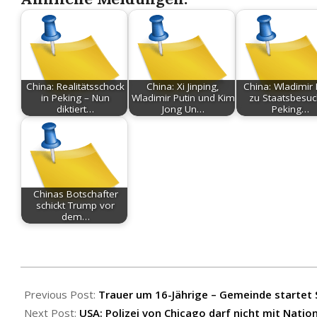
China: Realitätsschock
China: Xi Jinping,
China: Wladimir 
in Peking – Nun
Wladimir Putin und Kim
zu Staatsbesuc
diktiert…
Jong Un…
Peking…
Chinas Botschafter
schickt Trump vor
dem…
2025-
08-
Previous Post:
Trauer um 16-Jährige – Gemeinde startet
31
Next Post:
USA: Polizei von Chicago darf nicht mit Nati