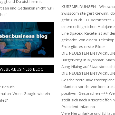
oggt und Du bist hiermit
KURZMELDUNGEN - Wirtschaf
tizen und Gedanken (nicht nur)
Swisscom steigert Gewinn, d
biz
”
geht zurück +++ Versicherer Z
einem erfolgreichen Halbjahr
Eine SpaceX-Rakete ist auf d
gekracht. Von einem Teleskop
Erde gibt es erste Bilder
DIE NEUESTEN ENTWICKLUN
Bürgerkrieg in Myanmar: Mach
Aung Hlaing auf Staatsbesuch 
WEBER.BUSINESS BLOG
DIE NEUESTEN ENTWICKLUN
Gescheiterte Investorenpläne 
Infantino spricht von konstruk
 Besuch!
positiven Gesprächen +++ We
al an: Wenn Google wie ein
stellt sich nach Krisentreffen h
itet?
Präsident Infantino
Viele Herzinfarkte und Schlaga