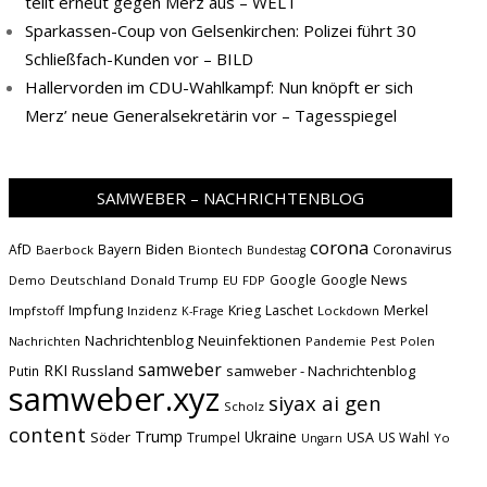
teilt erneut gegen Merz aus – WELT
Sparkassen-Coup von Gelsenkirchen: Polizei führt 30
Schließfach-Kunden vor – BILD
Hallervorden im CDU-Wahlkampf: Nun knöpft er sich
Merz’ neue Generalsekretärin vor – Tagesspiegel
SAMWEBER – NACHRICHTENBLOG
corona
Biden
Coronavirus
AfD
Bayern
Baerbock
Biontech
Bundestag
Google
Google News
Demo
Deutschland
Donald Trump
EU
FDP
Impfung
Krieg
Laschet
Merkel
Impfstoff
Inzidenz
Lockdown
K-Frage
Nachrichtenblog
Neuinfektionen
Nachrichten
Pandemie
Pest
Polen
samweber
RKI
Russland
samweber - Nachrichtenblog
Putin
samweber.xyz
siyax ai gen
Scholz
content
Trump
Söder
Ukraine
USA
Trumpel
US Wahl
Yo
Ungarn