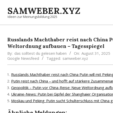
Skip
SAMWEBER.XYZ
to
content
Ideen zur Meinungsbildung 2025
Russlands Machthaber reist nach China Pu
Weltordnung aufbauen – Tagesspiegel
By:
das solltest du gelesen haben
On:
August 31, 2025
Google Newsfeed
Tagged:
samweber.xyz
Russlands Machthaber reist nach China Putin will mit Pek
Putin reist nach China – und hofft auf stärkere Zusammena
Geopolitik – Putin vor China-Reise: Neue Weltordnung auf
Ukraine-News: Putin bei Gipfel der Shanghaier Organisati
Moskau und Peking: Putin sucht Schulterschluss mit China
Ähnliche Meldungen: