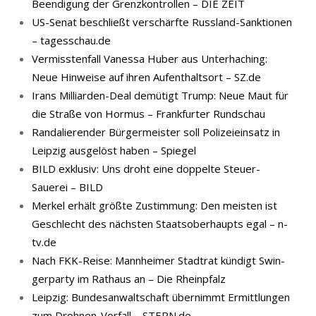
Beendigung der Grenzkontrollen – DIE ZEIT
US-Senat beschließt verschärfte Russland-Sanktionen
– tagesschau.de
Vermisstenfall Vanessa Huber aus Unterhaching:
Neue Hinweise auf ihren Aufenthaltsort – SZ.de
Irans Milliarden-Deal demütigt Trump: Neue Maut für
die Straße von Hormus – Frankfurter Rundschau
Randalierender Bürgermeister soll Polizeieinsatz in
Leipzig ausgelöst haben – Spiegel
BILD exklusiv: Uns droht eine doppelte Steuer-
Sauerei – BILD
Merkel erhält größte Zustimmung: Den meisten ist
Geschlecht des nächsten Staatsoberhaupts egal – n-
tv.de
Nach FKK-​Reise: Mann­hei­mer Stadt­rat kün­digt Swin­
ger­par­ty im Rat­haus an – Die Rheinpfalz
Leipzig: Bundesanwaltschaft übernimmt Ermittlungen
zum Drohnen-Vorfall – STERN.de