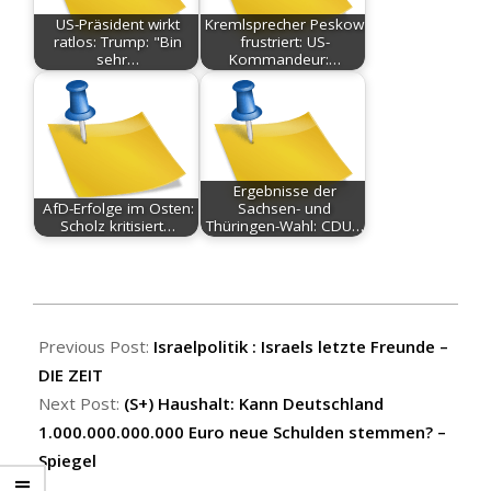
US-Präsident wirkt
Kremlsprecher Peskow
ratlos: Trump: "Bin
frustriert: US-
sehr…
Kommandeur:…
Ergebnisse der
AfD-Erfolge im Osten:
Sachsen- und
Scholz kritisiert…
Thüringen-Wahl: CDU…
2025-
07-
Previous Post:
Israelpolitik : Israels letzte Freunde –
31
DIE ZEIT
Next Post:
(S+) Haushalt: Kann Deutschland
1.000.000.000.000 Euro neue Schulden stemmen? –
Spiegel