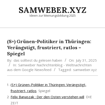
Skip
SAMWEBER.XYZ
to
content
Ideen zur Meinungsbildung 2025
Primary
Navigation
Menu
(S+) Grünen-Politiker in Thüringen:
Verängstigt, frustriert, ratlos –
Spiegel
By:
das solltest du gelesen haben
On:
July 31, 2025
In:
Samweber Nachrichtenblog - Weltnachrichten
aus dem Google Newsfeed
Tagged:
samweber.xyz
(S+) Grünen-Politiker in Thüringen: Verängstigt,
frustriert, ratlos
Spiegel
Felix Banaszak : Der den Osten verstehen will
DIE
ZEIT