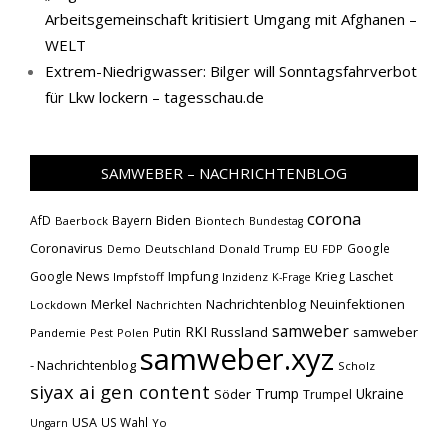
Arbeitsgemeinschaft kritisiert Umgang mit Afghanen –
WELT
Extrem-Niedrigwasser: Bilger will Sonntagsfahrverbot
für Lkw lockern – tagesschau.de
SAMWEBER – NACHRICHTENBLOG
corona
Biden
AfD
Bayern
Baerbock
Biontech
Bundestag
Coronavirus
Google
Demo
Deutschland
Donald Trump
EU
FDP
Impfung
Google News
Krieg
Laschet
Impfstoff
Inzidenz
K-Frage
Nachrichtenblog
Neuinfektionen
Merkel
Lockdown
Nachrichten
samweber
RKI
Russland
samweber
Putin
Pandemie
Pest
Polen
samweber.xyz
- Nachrichtenblog
Scholz
siyax ai gen content
Trump
Söder
Ukraine
Trumpel
USA
US Wahl
Yo
Ungarn