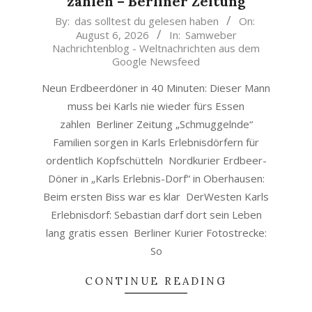
zahlen – Berliner Zeitung
2026-
By:
das solltest du gelesen haben
On:
August 6, 2026
In:
Samweber
08-
Nachrichtenblog - Weltnachrichten aus dem
06
Google Newsfeed
Neun Erdbeerdöner in 40 Minuten: Dieser Mann
muss bei Karls nie wieder fürs Essen
zahlen Berliner Zeitung „Schmuggelnde“
Familien sorgen in Karls Erlebnisdörfern für
ordentlich Kopfschütteln Nordkurier Erdbeer-
Döner in „Karls Erlebnis-Dorf“ in Oberhausen:
Beim ersten Biss war es klar DerWesten Karls
Erlebnisdorf: Sebastian darf dort sein Leben
lang gratis essen Berliner Kurier Fotostrecke:
So
CONTINUE READING