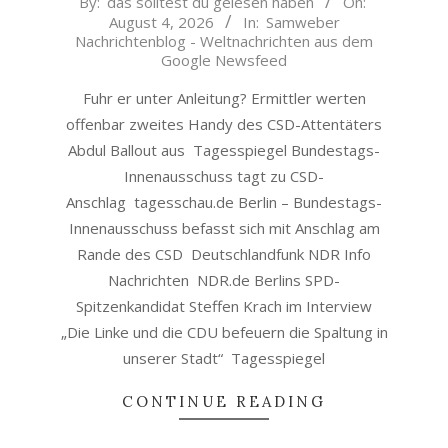
By:
das solltest du gelesen haben
On:
August 4, 2026
In:
Samweber
08-
Nachrichtenblog - Weltnachrichten aus dem
04
Google Newsfeed
Fuhr er unter Anleitung? Ermittler werten
offenbar zweites Handy des CSD-Attentäters
Abdul Ballout aus Tagesspiegel Bundestags-
Innenausschuss tagt zu CSD-
Anschlag tagesschau.de Berlin – Bundestags-
Innenausschuss befasst sich mit Anschlag am
Rande des CSD Deutschlandfunk NDR Info
Nachrichten NDR.de Berlins SPD-
Spitzenkandidat Steffen Krach im Interview
„Die Linke und die CDU befeuern die Spaltung in
unserer Stadt“ Tagesspiegel
CONTINUE READING