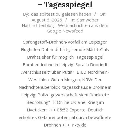
– Tagesspiegel
2026-
By:
das solltest du gelesen haben
On:
August 6, 2026
In:
Samweber
08-
Nachrichtenblog - Weltnachrichten aus dem
06
Google Newsfeed
Sprengstoff-Drohnen-Vorfall am Leipziger
Flughafen Dobrindt hält „fremde Mächte“ als
Drahtzieher für möglich Tagesspiegel
Bombendrohne in Leipzig: Sprach Dobrindt
„verschlüsselt“ über Putin? BILD Nordrhein-
Westfalen: Guten Morgen, NRW: Der
Nachrichtenüberblick tagesschau.de Drohne in
Leipzig: Polizeigewerkschaft sieht “konkrete
Bedrohung” T-Online Ukraine-Krieg im
Liveticker: +++ 05:52 Experte: Deutlich
erhöhtes GEfahrenpotenzial durch bewaffnete
Drohnen +++ n-tv.de