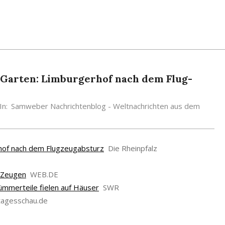
Gar­ten: Lim­bur­ger­hof nach dem Flug­
In:
Samweber Nachrichtenblog - Weltnachrichten aus dem
­hof nach dem Flug­zeug­ab­sturz
Die Rheinpfalz
t Zeugen
WEB.DE
ümmerteile fielen auf Häuser
SWR
tagesschau.de