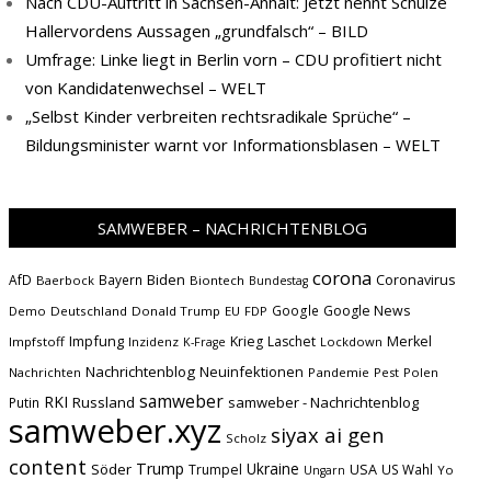
Nach CDU-Auftritt in Sachsen-Anhalt: Jetzt nennt Schulze
Hallervordens Aussagen „grundfalsch“ – BILD
Umfrage: Linke liegt in Berlin vorn – CDU profitiert nicht
von Kandidatenwechsel – WELT
„Selbst Kinder verbreiten rechtsradikale Sprüche“ –
Bildungsminister warnt vor Informationsblasen – WELT
SAMWEBER – NACHRICHTENBLOG
corona
Biden
Coronavirus
AfD
Bayern
Baerbock
Biontech
Bundestag
Google
Google News
Demo
Deutschland
Donald Trump
EU
FDP
Impfung
Krieg
Laschet
Merkel
Impfstoff
Inzidenz
Lockdown
K-Frage
Nachrichtenblog
Neuinfektionen
Nachrichten
Pandemie
Pest
Polen
samweber
RKI
Russland
samweber - Nachrichtenblog
Putin
samweber.xyz
siyax ai gen
Scholz
content
Trump
Söder
Ukraine
USA
Trumpel
US Wahl
Yo
Ungarn