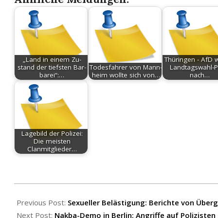
„Land in einem Zu­
Thüringen - AfD wi
stand der tiefs­ten Bar­
To­des­fah­rer von Mann­
Landtagswahl-P
ba­rei“:…
heim woll­te sich von…
nach…
Lagebild der Polizei:
Die meisten
Clanmitglieder…
2026-
05-
Previous Post:
Sexueller Belästigung: Berichte von Überg
17
Next Post:
Nakba-Demo in Berlin: Angriffe auf Polizisten