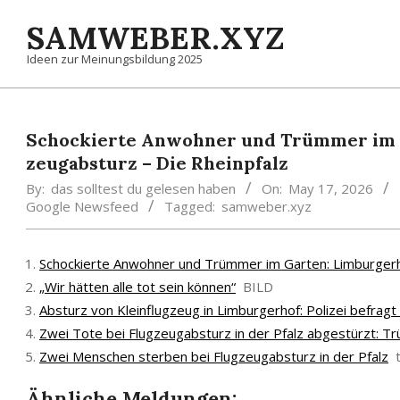
Skip
SAMWEBER.XYZ
to
content
Ideen zur Meinungsbildung 2025
Scho­ckier­te An­woh­ner und Trüm­mer im 
zeug­ab­sturz – Die Rheinpfalz
By:
das solltest du gelesen haben
On:
May 17, 2026
Google Newsfeed
Tagged:
samweber.xyz
Scho­ckier­te An­woh­ner und Trüm­mer im Gar­ten: Lim­bur­ger
„Wir hätten alle tot sein können“
BILD
Absturz von Kleinflugzeug in Limburgerhof: Polizei befrag
Zwei Tote bei Flugzeugabsturz in der Pfalz abgestürzt: Tr
Zwei Menschen sterben bei Flugzeugabsturz in der Pfalz
Ähnliche Meldungen: