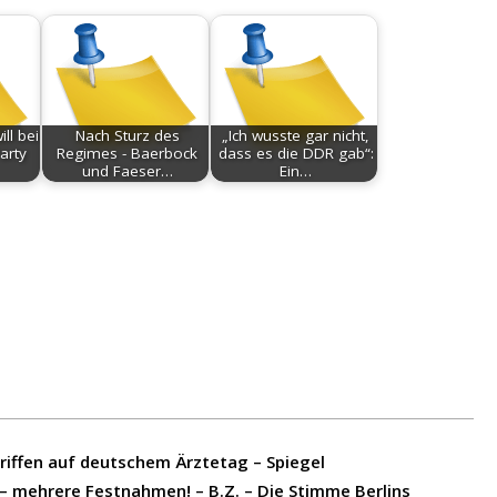
ll bei
Nach Sturz des
„Ich wusste gar nicht,
arty
Regimes - Baerbock
dass es die DDR gab“:
und Faeser…
Ein…
riffen auf deutschem Ärztetag – Spiegel
 – mehrere Festnahmen! – B.Z. – Die Stimme Berlins