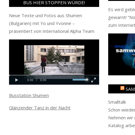
BUS HIER STOPPEN WÜRDE!
Es wird gebl
Neue Texte und Fotos aus Shumen
gewarnt! “
No
(Bulgarien) mit Yo und Yvonne –
zum Internet
präsentiert von International Alpha Team
SAM
Busstation Shumen
Smalltalk
Glänzender Tanz in der Nacht
Schon wieder
Nehmen wir m
Katalog arbe