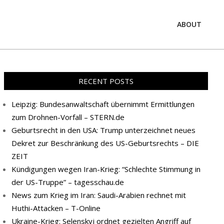
ABOUT
Prim
Navi
Men
RECENT POSTS
Leipzig: Bundesanwaltschaft übernimmt Ermittlungen
zum Drohnen-Vorfall – STERN.de
Geburtsrecht in den USA: Trump unterzeichnet neues
Dekret zur Beschränkung des US-Geburtsrechts – DIE
ZEIT
Kündigungen wegen Iran-Krieg: “Schlechte Stimmung in
der US-Truppe” – tagesschau.de
News zum Krieg im Iran: Saudi-Arabien rechnet mit
Huthi-Attacken – T-Online
Ukraine-Krieg: Selenskyj ordnet gezielten Angriff auf