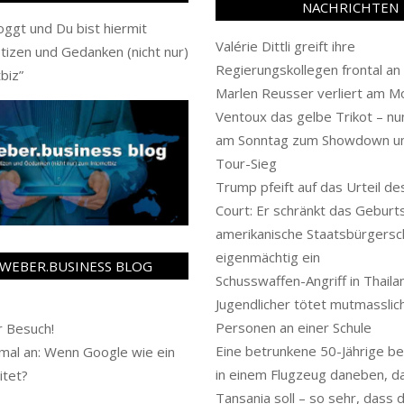
NACHRICHTEN
oggt und Du bist hiermit
Valérie Dittli greift ihre
tizen und Gedanken (nicht nur)
Regierungskollegen frontal an
biz
”
Marlen Reusser verliert am M
Ventoux das gelbe Trikot – n
am Sonntag zum Showdown u
Tour-Sieg
Trump pfeift auf das Urteil d
Court: Er schränkt das Geburt
amerikanische Staatsbürgersch
eigenmächtig ein
WEBER.BUSINESS BLOG
Schusswaffen-Angriff in Thaila
Jugendlicher tötet mutmasslich
Personen an einer Schule
 Besuch!
Eine betrunkene 50-Jährige b
al an: Wenn Google wie ein
in einem Flugzeug daneben, d
itet?
Tansania soll – so sehr, dass d