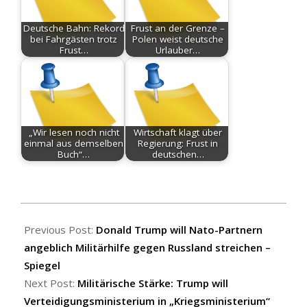
Deutsche Bahn: Rekord
Frust an der Grenze –
bei Fahrgästen trotz
Polen weist deutsche
Frust…
Urlauber…
„Wir lesen noch nicht
Wirtschaft klagt über
einmal aus demselben
Regierung: Frust in
Buch“…
deutschen…
2025-
09-
Previous Post:
Donald Trump will Nato-Partnern
05
angeblich Militärhilfe gegen Russland streichen –
Spiegel
Next Post:
Militärische Stärke: Trump will
Verteidigungsministerium in „Kriegsministerium“