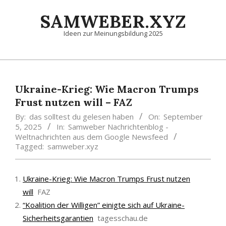
Skip
SAMWEBER.XYZ
to
content
Ideen zur Meinungsbildung 2025
Primary
Navigation
Menu
Ukraine-Krieg: Wie Macron Trumps
Frust nutzen will – FAZ
By:
das solltest du gelesen haben
On:
September
5, 2025
In:
Samweber Nachrichtenblog -
Weltnachrichten aus dem Google Newsfeed
Tagged:
samweber.xyz
Ukraine-Krieg: Wie Macron Trumps Frust nutzen
will
FAZ
“Koalition der Willigen” einigte sich auf Ukraine-
Sicherheitsgarantien
tagesschau.de