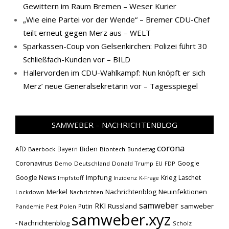
Gewittern im Raum Bremen – Weser Kurier
„Wie eine Partei vor der Wende“ – Bremer CDU-Chef
teilt erneut gegen Merz aus – WELT
Sparkassen-Coup von Gelsenkirchen: Polizei führt 30
Schließfach-Kunden vor – BILD
Hallervorden im CDU-Wahlkampf: Nun knöpft er sich
Merz’ neue Generalsekretärin vor – Tagesspiegel
SAMWEBER – NACHRICHTENBLOG
corona
Biden
AfD
Bayern
Baerbock
Biontech
Bundestag
Coronavirus
Google
Demo
Deutschland
Donald Trump
EU
FDP
Impfung
Google News
Krieg
Laschet
Impfstoff
Inzidenz
K-Frage
Nachrichtenblog
Neuinfektionen
Merkel
Lockdown
Nachrichten
samweber
RKI
Russland
samweber
Putin
Pandemie
Pest
Polen
samweber.xyz
- Nachrichtenblog
Scholz