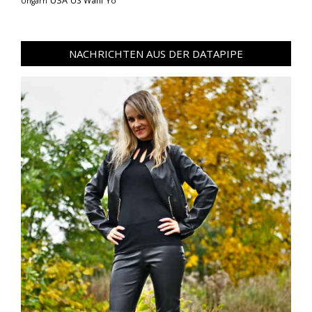
USA
US Wahl
Yo
Ungarn
NACHRICHTEN AUS DER DATAPIPE