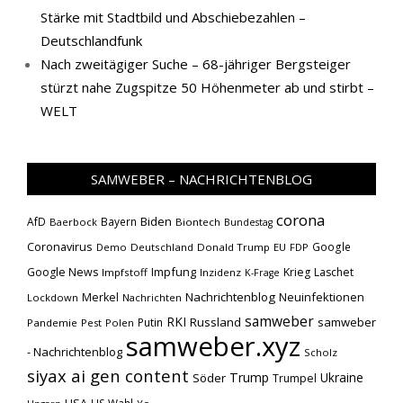
Stärke mit Stadtbild und Abschiebezahlen –
Deutschlandfunk
Nach zweitägiger Suche – 68-jähriger Bergsteiger
stürzt nahe Zugspitze 50 Höhenmeter ab und stirbt –
WELT
SAMWEBER – NACHRICHTENBLOG
corona
Biden
AfD
Bayern
Baerbock
Biontech
Bundestag
Coronavirus
Google
Demo
Deutschland
Donald Trump
EU
FDP
Impfung
Google News
Krieg
Laschet
Impfstoff
Inzidenz
K-Frage
Nachrichtenblog
Neuinfektionen
Merkel
Lockdown
Nachrichten
samweber
RKI
Russland
samweber
Putin
Pandemie
Pest
Polen
samweber.xyz
- Nachrichtenblog
Scholz
siyax ai gen content
Trump
Söder
Ukraine
Trumpel