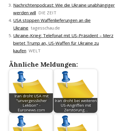
Nachrichtenpodcast: Wie die Ukraine unabhängiger
werden will
DIE ZEIT
USA stoppen Waffenlieferungen an die
Ukraine
tagesschau.de
Ukraine-Krieg: Telefonat mit US-Präsident – Merz
bietet Trump an, US-Waffen für Ukraine zu
kaufen
WELT
Ähnliche Meldungen:
Iran droht USA mit
"unvergesslicher
Iran droht bei weiteren
Lektion" -
US-Angriffen mit
Euronews.com
Zerstörung…