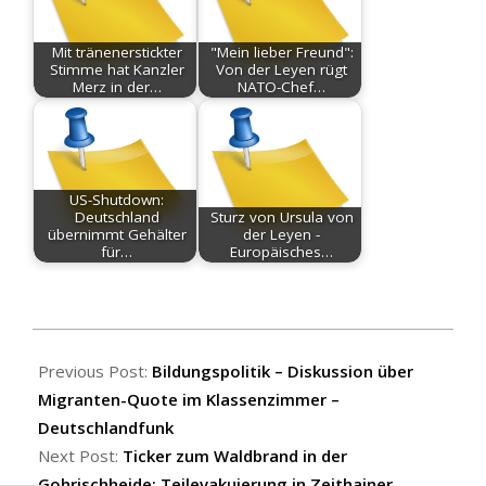
Mit tränenerstickter
"Mein lieber Freund":
Stimme hat Kanzler
Von der Leyen rügt
Merz in der…
NATO-Chef…
US-Shutdown:
Deutschland
Sturz von Ursula von
übernimmt Gehälter
der Leyen -
für…
Europäisches…
2025-
07-
Previous Post:
Bildungspolitik – Diskussion über
05
Migranten-Quote im Klassenzimmer –
Deutschlandfunk
Next Post:
Ticker zum Waldbrand in der
Gohrischheide: Teilevakuierung in Zeithainer