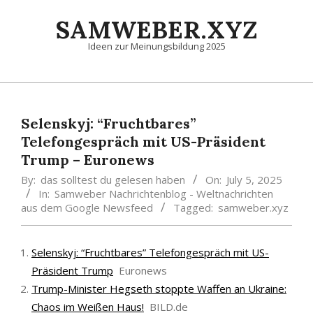
Skip
SAMWEBER.XYZ
to
content
Ideen zur Meinungsbildung 2025
Primary
Navigation
Menu
Selenskyj: “Fruchtbares”
Telefongespräch mit US-Präsident
Trump – Euronews
By:
das solltest du gelesen haben
On:
July 5, 2025
In:
Samweber Nachrichtenblog - Weltnachrichten
aus dem Google Newsfeed
Tagged:
samweber.xyz
Selenskyj: “Fruchtbares” Telefongespräch mit US-
Präsident Trump
Euronews
Trump-Minister Hegseth stoppte Waffen an Ukraine:
Chaos im Weißen Haus!
BILD.de